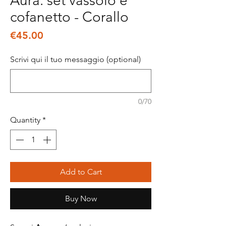
Aura: set vassoio e
cofanetto - Corallo
Price
€45.00
Scrivi qui il tuo messaggio (optional)
0/70
Quantity
*
Add to Cart
Buy Now