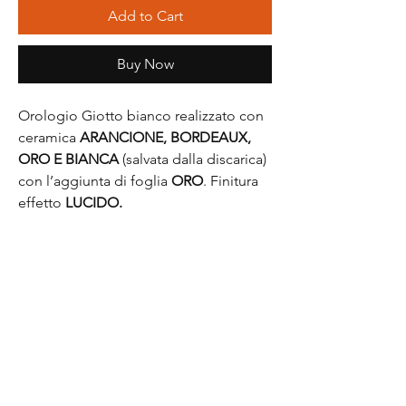
Add to Cart
Buy Now
Orologio Giotto bianco realizzato con
ceramica
ARANCIONE, BORDEAUX,
ORO E BIANCA
(salvata dalla discarica)
con l’aggiunta di foglia
ORO
. Finitura
effetto
LUCIDO.
Questo oggetto è un pezzo unico, per
la particolarità del materiale, dei cocci
che contiene e per la sua realizzazione
e come tale viene accompagnato da
un certificato di autenticità.
Diametro 29cm.
Movimento lancette di tipo
continuo
.