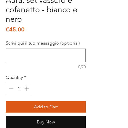
Aura: set vassoio e
cofanetto - bianco e
nero
Price
€45.00
Scrivi qui il tuo messaggio (optional)
0/70
Quantity
*
Add to Cart
Buy Now