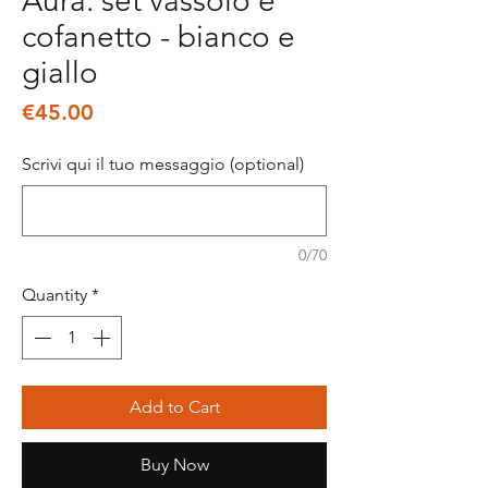
Aura: set vassoio e
cofanetto - bianco e
giallo
Price
€45.00
Scrivi qui il tuo messaggio (optional)
0/70
Quantity
*
Add to Cart
Buy Now