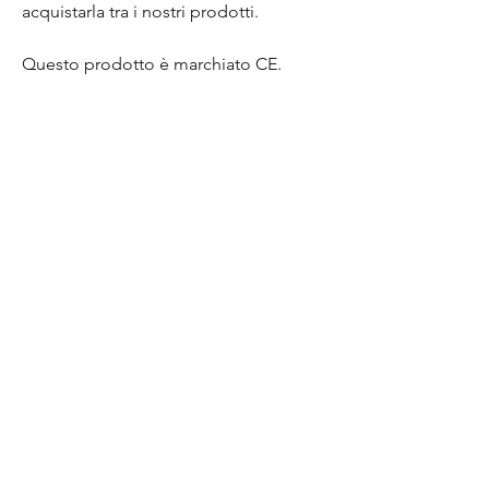
acquistarla tra i nostri prodotti.
Questo prodotto è marchiato CE.
Una curiosità in più?
Lo sapevi che la ceramica tipica
dell'oggetto d'uso che subisce rottura
finisce in discarica e per essa non è
previsto un riciclo? Noi crediamo che
questo sia un grosso spreco e una
grande opportunità: il nostro scopo è
infatti quello di prendere un materiale
imperfetto e renderlo di nuovo utile
dandogli nuova vita e nuovo valore,
con la speranza che possa durare a
lungo nel tempo.
PRODUCT INFO