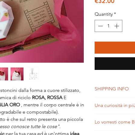
Price
€32.00
Quantity
*
SHIPPING INFO
toncini dalla forma a cuore stilizzato,
amica di riciclo
ROSA, ROSSA
E
La spedizione verrà e
LIA ORO
, mentre il corpo centrale è in
Una curiosità in pi
ricezione dell'ordine
egradabile e compostabile).
Lo sapevi che la cera
tto è che sul retro presenta una piccola
Lo vorresti com
subisce rottura finisc
 esso conosce tutte le cose".
previsto un riciclo? 
Questo
è l'oggetto pe
ic
per la tua casa ed è un'ottima
idea