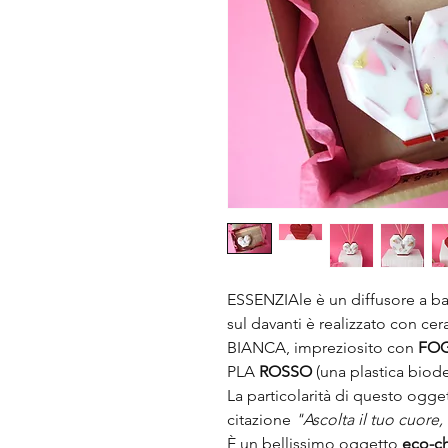
ESSENZIAle è un diffusore a bas
sul davanti è realizzato con cer
BIANCA
, impreziosito con
FOG
PLA
ROSSO
(una plastica biod
La particolarità di questo ogge
citazione
"Ascolta il tuo cuore,
È un bellissimo oggetto
eco-ch