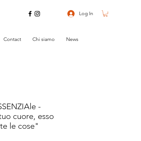
Log In
Contact
Chi siamo
News
SSENZIAle -
 tuo cuore, esso
te le cose"