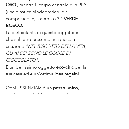
ORO
, mentre il corpo centrale è in PLA
(una plastica biodegradabile e
compostabile) stampato 3D
VERDE
BOSCO.
La particolarità di questo oggetto è
che sul retro presenta una piccola
citazione
"NEL BISCOTTO DELLA VITA,
GLI AMICI SONO LE GOCCE DI
CIOCCOLATO".
È un bellissimo oggetto
eco-chic
per la
tua casa ed è un'ottima
idea regalo!
Ogni ESSENZIAle è un
pezzo unico
,
per la particolarità del materiale e la
sua realizzazione manuale e come tale
viene accompagnato da un certificato
di autenticità.