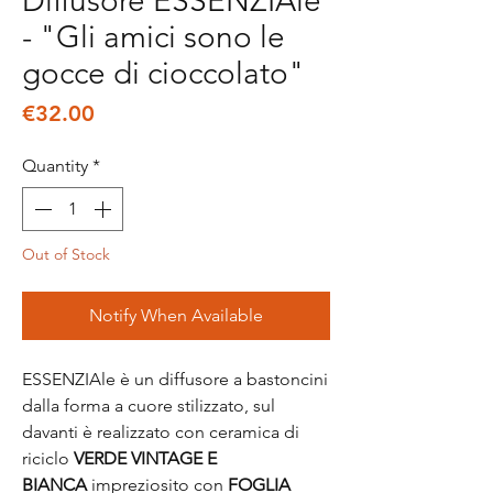
Diffusore ESSENZIAle
- "Gli amici sono le
gocce di cioccolato"
Price
€32.00
Quantity
*
Out of Stock
Notify When Available
ESSENZIAle è un diffusore a bastoncini
dalla forma a cuore stilizzato, sul
davanti è realizzato con ceramica di
riciclo
VERDE VINTAGE E
BIANCA
impreziosito con
FOGLIA