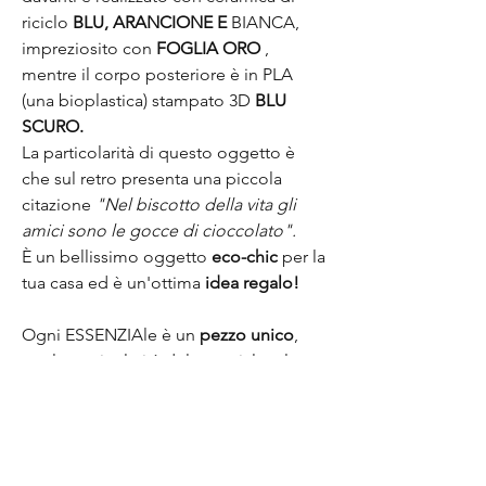
riciclo
BLU, ARANCIONE E
BIANCA
,
impreziosito con
FOGLIA ORO
,
mentre il corpo posteriore è in PLA
(una bioplastica) stampato 3D
BLU
SCURO.
La particolarità di questo oggetto è
che sul retro presenta una piccola
citazione
"Nel biscotto della vita gli
amici sono le gocce di cioccolato".
È un bellissimo oggetto
eco-chic
per la
tua casa ed è un'ottima
idea regalo!
Ogni ESSENZIAle è un
pezzo unico
,
per la particolarità del materiale e la
sua realizzazione manuale e come tale
viene accompagnato da un certificato
di autenticità.