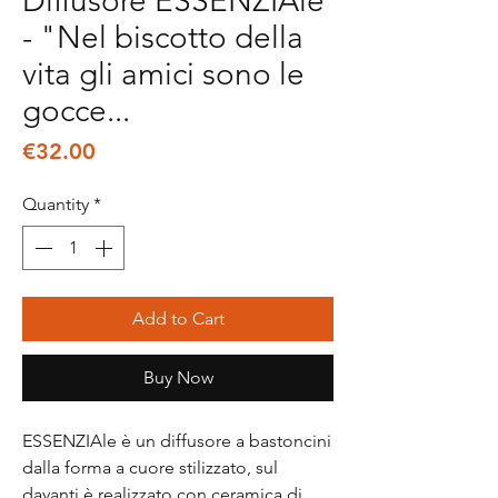
Diffusore ESSENZIAle
- "Nel biscotto della
vita gli amici sono le
gocce...
Price
€32.00
Quantity
*
Add to Cart
Buy Now
ESSENZIAle è un diffusore a bastoncini
dalla forma a cuore stilizzato, sul
davanti è realizzato con ceramica di