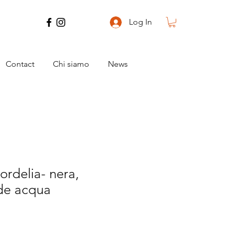
Log In
Contact
Chi siamo
News
rdelia- nera,
rde acqua