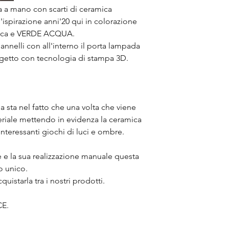
 a mano con scarti di ceramica
'ispirazione anni'20 qui in colorazione
anca e VERDE ACQUA.
nnelli con all'interno il porta lampada
rogetto con tecnologia di stampa 3D.
a sta nel fatto che una volta che viene
ateriale mettendo in evidenza la ceramica
interessanti giochi di luci e ombre.
le e la sua realizzazione manuale questa
o unico.
istarla tra i nostri prodotti.
CE.