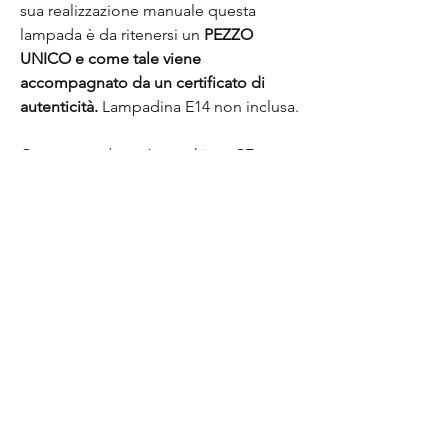
sua realizzazione manuale questa
lampada è da ritenersi un
PEZZO
UNICO e come tale viene
accompagnato da un certificato di
autenticità.
Lampadina E14 non inclusa.
Questo prodotto è marchiato CE.
Una curiosità in più?
Lo sapevi che la ceramica tipica
dell'oggetto d'uso che subisce
rottura finisce in discarica e per essa
non è previsto un riciclo? Noi crediamo
che questo sia un grosso spreco e una
grande opportunità: il nostro scopo è
infatti quello di prendere un materiale
imperfetto e renderlo di nuovo utile
dandogli nuova vita e nuovo valore,
con la speranza che possa durare a