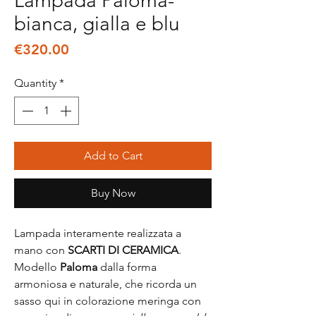
Lampada Paloma-
bianca, gialla e blu
Price
€320.00
Quantity
*
Add to Cart
Buy Now
Lampada interamente realizzata a
mano con
SCARTI DI CERAMICA
.
Modello
Paloma
dalla forma
armoniosa e naturale, che ricorda un
sasso qui in colorazione meringa con