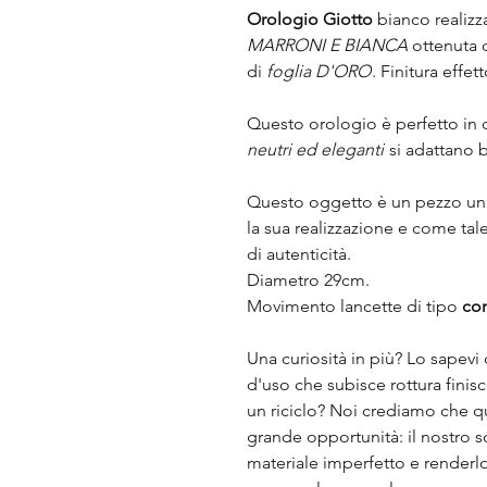
Orologio Giotto
bianco realiz
MARRONI E BIANCA
ottenuta d
di
foglia D'ORO
. Finitura effet
Questo orologio è perfetto in q
neutri ed eleganti
si adattano 
Questo oggetto è un pezzo unico
la sua realizzazione e come ta
di autenticità.
Diametro 29cm.
Movimento lancette di tipo
co
Una curiosità in più? Lo sapevi
d'uso che subisce rottura finisc
un riciclo? Noi crediamo che q
grande opportunità: il nostro s
materiale imperfetto e renderlo