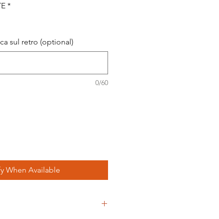
TE
*
a sul retro (optional)
0/60
fy When Available