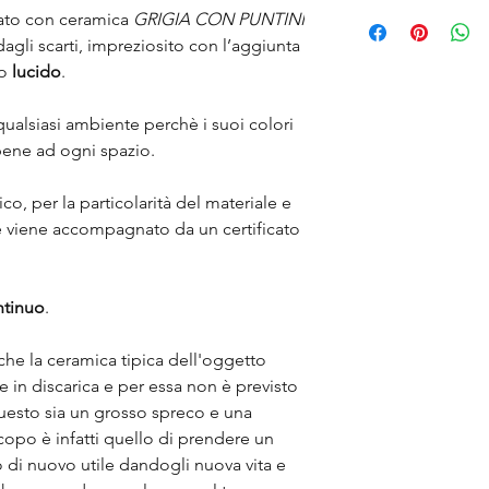
La spedizione verrà e
zato con ceramica
GRIGIA CON PUNTINI
ricezione dell'ordine
agli scarti, impreziosito con l’aggiunta
to
lucido
.
ualsiasi ambiente perchè i suoi colori
bene ad ogni spazio.
, per la particolarità del materiale e
le viene accompagnato da un certificato
ntinuo
.
 che la ceramica tipica dell'oggetto
e in discarica e per essa non è previsto
uesto sia un grosso spreco e una
copo è infatti quello di prendere un
 di nuovo utile dandogli nuova vita e