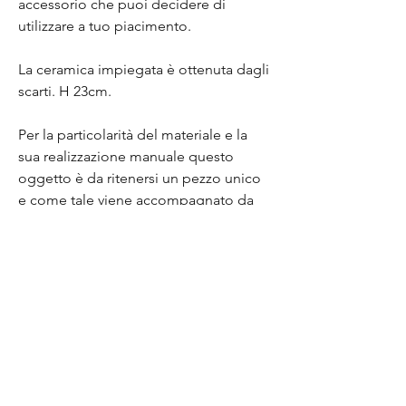
accessorio che puoi decidere di
utilizzare a tuo piacimento.
La ceramica impiegata è ottenuta dagli
scarti. H 23cm.
Per la particolarità del materiale e la
sua realizzazione manuale questo
oggetto è da ritenersi un pezzo unico
e come tale viene accompagnato da
un certificato di autenticità. Ogni
piccola imperfezione non è da ritenersi
un difetto ma indice di artigianalità e
del fatto a mano.
Una curiosità in più?
Lo sapevi che la ceramica tipica
dell'oggetto d'uso che subisce
rottura finisce in discarica e per essa