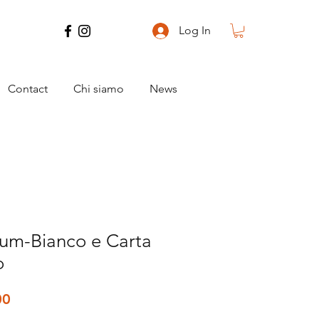
Log In
Contact
Chi siamo
News
lum-Bianco e Carta
o
ar
Sale
00
Price