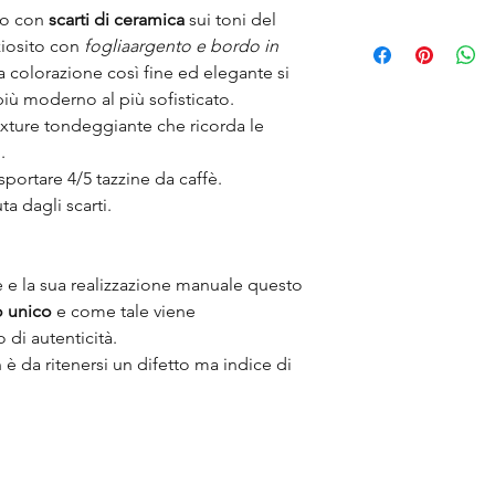
to con
scarti di ceramica
sui toni del
Lo sapevi che la cera
ziosito con
fogliaargento e bordo in
subisce rottura finisc
a colorazione così fine ed elegante si
previsto un riciclo? 
più moderno al più sofisticato.
grosso spreco e una 
scopo è infatti quell
xture tondeggiante che ricorda le
imperfetto e renderlo
.
e nuovo valore, con 
asportare 4/5 tazzine da caffè.
lungo nel tempo
a dagli scarti.
le e la sua realizzazione manuale questo
 unico
e come tale viene
 di autenticità.
è da ritenersi un difetto ma indice di