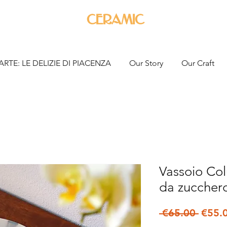
ceramic
ARTE: LE DELIZIE DI PIACENZA
Our Story
Our Craft
Vassoio Co
da zuccher
Regul
 €65.00 
€55.
Price