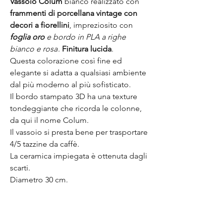
Vassoio Colum
bianco realizzato con
frammenti di porcellana vintage
con
decori a fiorellini
, impreziosito con
foglia oro
e bordo in PLA a righe
bianco e rosa
.
Finitura lucida
.
Questa colorazione così fine ed
elegante si adatta a qualsiasi ambiente
dal più moderno al più sofisticato.
Il bordo stampato 3D ha una texture
tondeggiante che ricorda le colonne,
da qui il nome Colum.
Il vassoio si presta bene per trasportare
4/5 tazzine da caffè.
La ceramica impiegata è ottenuta dagli
scarti.
Diametro 30 cm.
Per la particolarità del materiale e la
sua realizzazione manuale questo