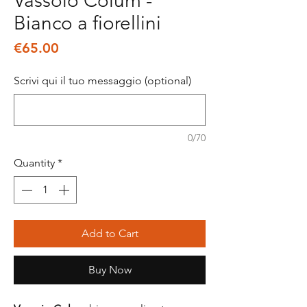
Vassoio Colum -
Bianco a fiorellini
Price
€65.00
Scrivi qui il tuo messaggio (optional)
0/70
Quantity
*
Add to Cart
Buy Now